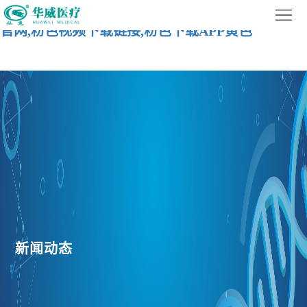
粉色视频在线高清免费完整播放,粉色视频在线观看
网
官网,粉色视频下载链接,粉色下载APP黄色
站
关
首
于
粉
页
粉
色
新
色
视
闻
粉
视
频
动
色
频
在
态
下
在
线
载
新闻动态
线
观
APP
高
看
黄